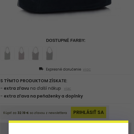
Expresné doručenie
viac
Objednávku můžete zadat také
obchod@panikabelkova.sk