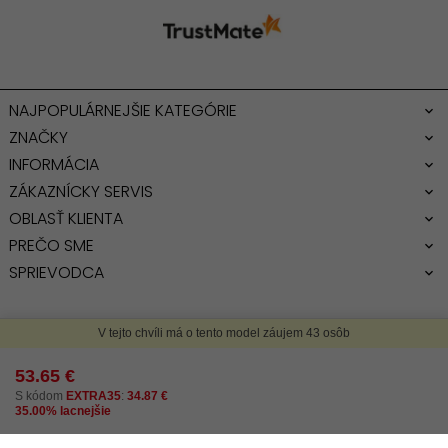
NAJPOPULÁRNEJŠIE KATEGÓRIE
ZNAČKY
INFORMÁCIA
ZÁKAZNÍCKY SERVIS
OBLASŤ KLIENTA
PREČO SME
SPRIEVODCA