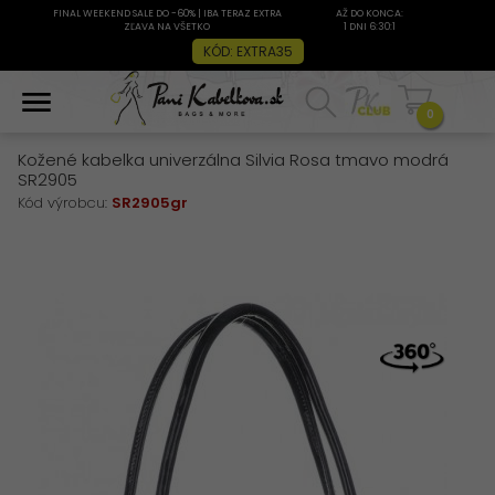
FINAL WEEKEND SALE DO -60% | IBA TERAZ EXTRA
AŽ DO KONCA:
ZĽAVA NA VŠETKO
1 DNI 6:30:1
KÓD: EXTRA35
0
Kožené kabelka univerzálna Silvia Rosa tmavo modrá
SR2905
Kód výrobcu:
SR2905gr