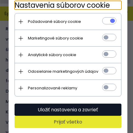
Nastavenia súborov cookie
Špecifikácia
Požadované súbory cookie
ROZMER:
XL
Marketingové súbory cookie
výška (cm):
33
šírka (cm):
42
Analytické súbory cookie
hĺbka (cm):
12
dĺžka rukoväte (cm):
62
Odosielanie marketingových údajov
formát A4:
V
Personalizované reklamy
DRUH:
univerzálna
MATERIÁL:
prírodný semiš/eko koža
Uložiť nastavenia a zavrieť
KOLOR:
tmavo modrá
Prijať všetko
VONKAJŠÍ:
1 vrecko so zapínaním na zips
VNÚTORNÉ:
1 vrecko so zapínaním na zips; 1 otvorené